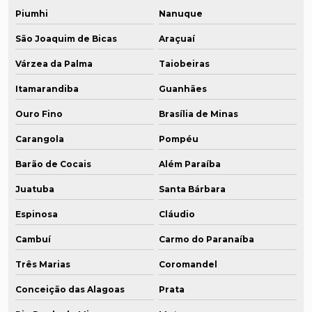
Piumhi
Nanuque
São Joaquim de Bicas
Araçuaí
Várzea da Palma
Taiobeiras
Itamarandiba
Guanhães
Ouro Fino
Brasília de Minas
Carangola
Pompéu
Barão de Cocais
Além Paraíba
Juatuba
Santa Bárbara
Espinosa
Cláudio
Cambuí
Carmo do Paranaíba
Três Marias
Coromandel
Conceição das Alagoas
Prata