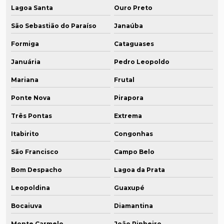
Lagoa Santa
Ouro Preto
São Sebastião do Paraíso
Janaúba
Formiga
Cataguases
Januária
Pedro Leopoldo
Mariana
Frutal
Ponte Nova
Pirapora
Três Pontas
Extrema
Itabirito
Congonhas
São Francisco
Campo Belo
Bom Despacho
Lagoa da Prata
Leopoldina
Guaxupé
Bocaiuva
Diamantina
Monte Carmelo
João Pinheiro