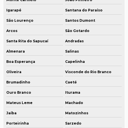
Igarapé
Santana do Paraíso
São Lourenço
Santos Dumont
Arcos
São Gotardo
Santa Rita do Sapucaí
Andradas
Almenara
Salinas
Boa Esperança
Capelinha
Oliveira
Visconde do Rio Branco
Brumadinho
Caeté
Ouro Branco
Iturama
Mateus Leme
Machado
Jaíba
Matozinhos
Porteirinha
Sarzedo