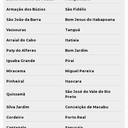
Armação dos Búzios
São Fidélis
São João da Barra
Bom Jesus do Itabapoana
Vassouras
Tanguá
Arraial do Cabo
Itatiaia
Paty do Alferes
Bom Jardim
Iguaba Grande
Piraí
Miracema
Miguel Pereira
Pinheiral
Itaocara
São José do Vale do Rio
Quissamã
Preto
Silva Jardim
Conceição de Macabu
Cordeiro
Porto Real
Cantagalo
Sapucaia