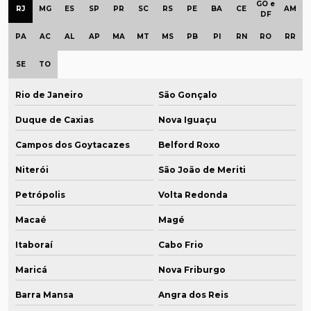
GO e
RJ
MG
ES
SP
PR
SC
RS
PE
BA
CE
AM
DF
PA
AC
AL
AP
MA
MT
MS
PB
PI
RN
RO
RR
SE
TO
Rio de Janeiro
São Gonçalo
Duque de Caxias
Nova Iguaçu
Campos dos Goytacazes
Belford Roxo
Niterói
São João de Meriti
Petrópolis
Volta Redonda
Macaé
Magé
Itaboraí
Cabo Frio
Maricá
Nova Friburgo
Barra Mansa
Angra dos Reis