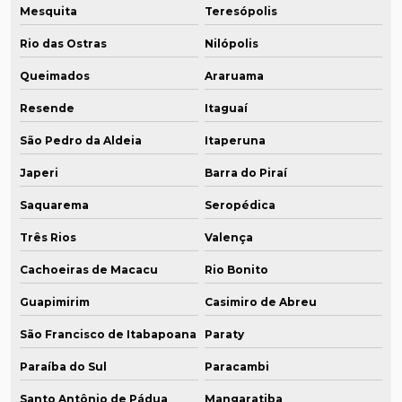
Mesquita
Teresópolis
Rio das Ostras
Nilópolis
Queimados
Araruama
Resende
Itaguaí
São Pedro da Aldeia
Itaperuna
Japeri
Barra do Piraí
Saquarema
Seropédica
Três Rios
Valença
Cachoeiras de Macacu
Rio Bonito
Guapimirim
Casimiro de Abreu
São Francisco de Itabapoana
Paraty
Paraíba do Sul
Paracambi
Santo Antônio de Pádua
Mangaratiba