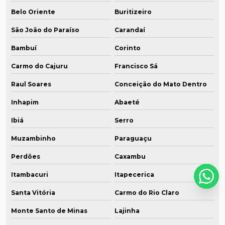
Belo Oriente
Buritizeiro
São João do Paraíso
Carandaí
Bambuí
Corinto
Carmo do Cajuru
Francisco Sá
Raul Soares
Conceição do Mato Dentro
Inhapim
Abaeté
Ibiá
Serro
Muzambinho
Paraguaçu
Perdões
Caxambu
Itambacuri
Itapecerica
Santa Vitória
Carmo do Rio Claro
Monte Santo de Minas
Lajinha