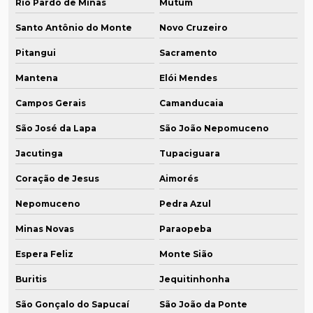
Rio Pardo de Minas
Mutum
Santo Antônio do Monte
Novo Cruzeiro
Pitangui
Sacramento
Mantena
Elói Mendes
Campos Gerais
Camanducaia
São José da Lapa
São João Nepomuceno
Jacutinga
Tupaciguara
Coração de Jesus
Aimorés
Nepomuceno
Pedra Azul
Minas Novas
Paraopeba
Espera Feliz
Monte Sião
Buritis
Jequitinhonha
São Gonçalo do Sapucaí
São João da Ponte