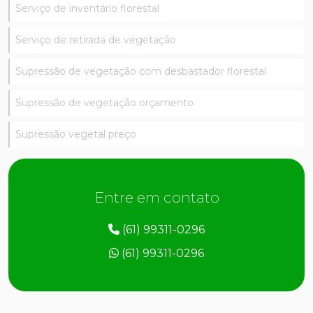
Serviço de inventário florestal
Serviço de retirada de vegetação
Supressão de vegetação com desbastador florestal
Supressão de vegetação orçamento
Supressão vegetal preço
Entre em contato
(61) 99311-0296
(61) 99311-0296